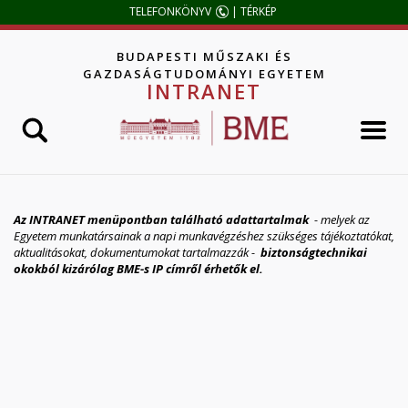
Jump to navigation
TELEFONKÖNYV
|
TÉRKÉP
BUDAPESTI MŰSZAKI ÉS
GAZDASÁGTUDOMÁNYI EGYETEM
INTRANET
Az INTRANET menüpontban található adattartalmak
- melyek az
Egyetem munkatársainak a napi munkavégzéshez szükséges tájékoztatókat,
aktualitásokat, dokumentumokat tartalmazzák -
biztonságtechnikai
okokból kizárólag BME-s IP címről érhetők el.