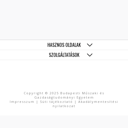
HASZNOS OLDALAK
SZOLGÁLTATÁSOK
Copyright © 2025 Budapesti Műszaki és
Gazdaságtudományi Egyetem
Impresszum
|
Süti tájékoztató
|
Akadálymentesítési
nyilatkozat